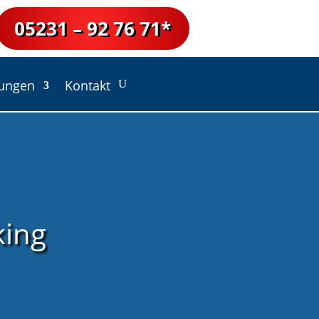
05231 – 92 76 71*
lungen
Kontakt
king