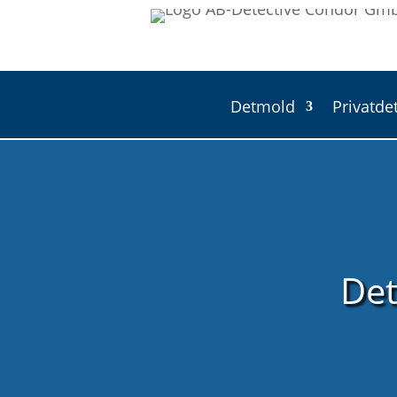
Detmold
Privatde
Det